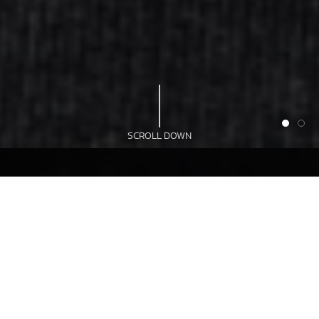
SCROLL DOWN
สินค้าของเรา
ไส้แช่แข็ง
ไส้หวาน
ไส้คาว
แป้งโดว์แช่แข็ง